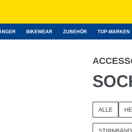
ÄNGER
BIKEWEAR
ZUBEHÖR
TOP-MARKEN
ACCESS
SOC
ALLE
H
STIRNBÄN