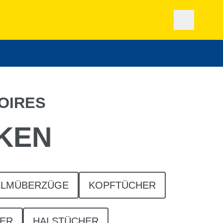
OIRES
KEN
ELMÜBERZÜGE
KOPFTÜCHER
DER
HALSTÜCHER