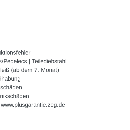
uktionsfehler
/Pedelecs | Teilediebstahl
leiß (ab dem 7. Monat)
dhabung
lschäden
onikschäden
:
www.plusgarantie.zeg.de