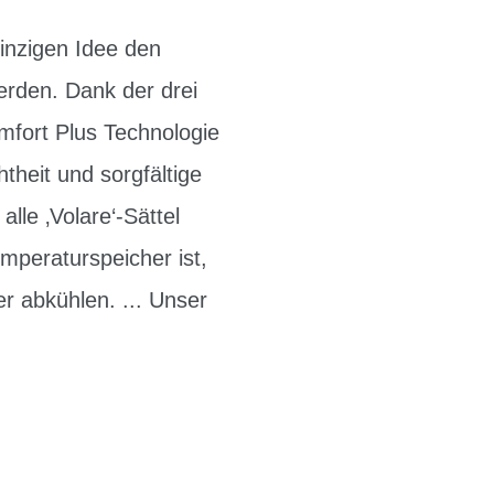
inzigen Idee den
erden. Dank der drei
mfort Plus Technologie
theit und sorgfältige
lle ‚Volare‘-Sättel
emperaturspeicher ist,
er abkühlen. ... Unser